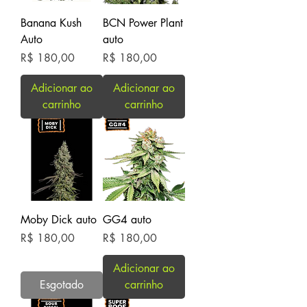
Banana Kush
BCN Power Plant
Auto
auto
Preço
Preço
R$ 180,00
R$ 180,00
Adicionar ao
Adicionar ao
carrinho
carrinho
Moby Dick auto
GG4 auto
Preço
Preço
R$ 180,00
R$ 180,00
Adicionar ao
Esgotado
carrinho