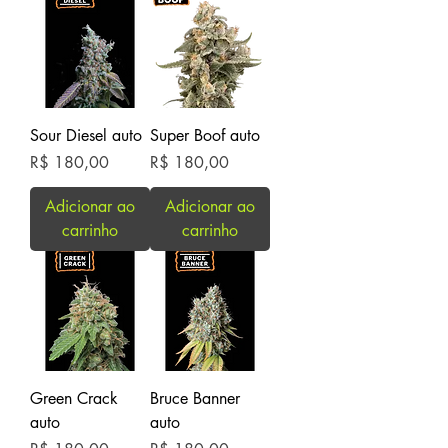
Sour Diesel auto
Super Boof auto
Preço
Preço
R$ 180,00
R$ 180,00
Adicionar ao
Adicionar ao
carrinho
carrinho
Green Crack
Bruce Banner
auto
auto