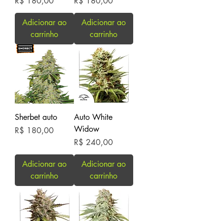
Preço
Preço
R$ 180,00
R$ 180,00
Adicionar ao
Adicionar ao
carrinho
carrinho
Sherbet auto
Auto White
Widow
Preço
R$ 180,00
Preço
R$ 240,00
Adicionar ao
Adicionar ao
carrinho
carrinho