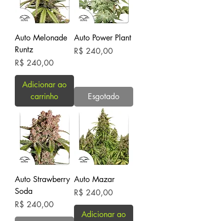
Auto Melonade
Auto Power Plant
Runtz
Preço
R$ 240,00
Preço
R$ 240,00
Adicionar ao
carrinho
Esgotado
Auto Strawberry
Auto Mazar
Soda
Preço
R$ 240,00
Preço
R$ 240,00
Adicionar ao