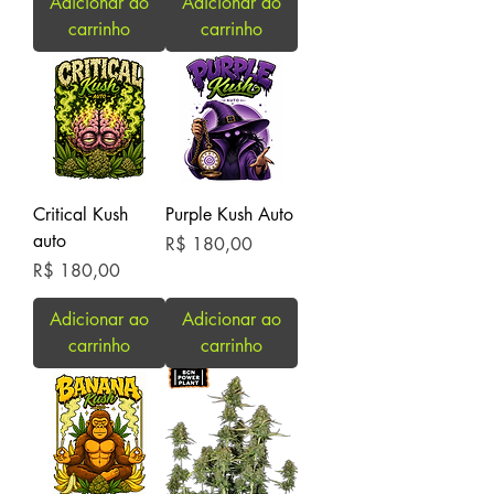
Adicionar ao
Adicionar ao
carrinho
carrinho
Critical Kush
Purple Kush Auto
auto
Preço
R$ 180,00
Preço
R$ 180,00
Adicionar ao
Adicionar ao
carrinho
carrinho