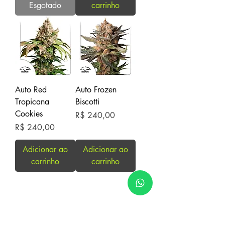
Esgotado
carrinho
Auto Red
Auto Frozen
Tropicana
Biscotti
Cookies
Preço
R$ 240,00
Preço
R$ 240,00
Adicionar ao
Adicionar ao
carrinho
carrinho
ENVIOS PARA TODO BRASIL