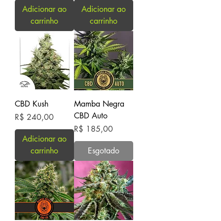
Adicionar ao
Adicionar ao
carrinho
carrinho
CBD Kush
Mamba Negra
CBD Auto
Preço
R$ 240,00
Preço
R$ 185,00
Adicionar ao
carrinho
Esgotado