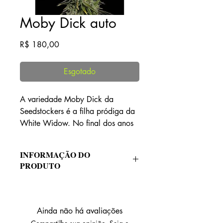
Moby Dick auto
Preço
R$ 180,00
Esgotado
A variedade Moby Dick da
Seedstockers é a filha pródiga da
White Widow. No final dos anos
80 e início dos anos 90, a White
Widow era a fonte de muita fama
INFORMAÇÃO DO
na indústria. Todos queriam ter em
PRODUTO
mãos uma muda da Widow
original. Desde então, ela vem
Tipo de crescimento:
Interior/Exterior
ganhando prêmio após prêmio,
Dominante:
Híbrido
Colheita:
Enorme
pelos botões devastadoramente
Ainda não há avaliações
THC:
Alto (20 - 26%)
cobertos de neve que produz e por