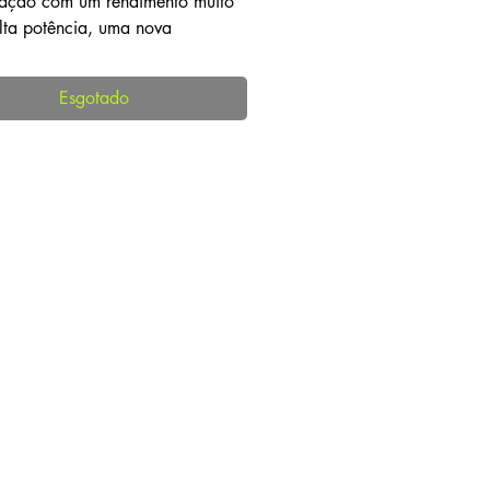
ração com um rendimento muito
alta potência, uma nova
rescente baseada em uma das
as variedades de cannabis da
Esgotado
a escola'
 variedade de autoflorescente
a de Sativa com galhos fortes e
pesadas. Os botões são muito
os e têm um alto teor de THC
na Auto Power tem um perfil de
o complexo e em camadas. O
 principalmente terroso, picante
l. O sabor é terroso, doce e com
r picante de pinheiro no fundo
cê é um amante de Sativas
as com um grande rendimento e