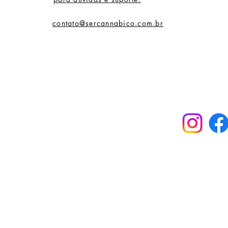
Auto Po
Sativa 
contato@sercannabico.com.br
alta ta
de Sativ
energét
zumbido
mais fo
fisicam
euforia
uma for
agradáv
Isso po
espírit
fazer m
velocid
ideal p
de senc
Quando 