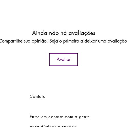
um alto
autoflo
procura
Mas mui
Ainda não há avaliações
como vo
Compartilhe sua opinião. Seja o primeiro a deixar uma avaliação
energia
de ener
para fu
Avaliar
enrolar
O sabor
terroso
picante
recebe 
Contato
complet
Estes s
tem que
Entre em contato com a gente
los cor
para dúvidas e suporte.