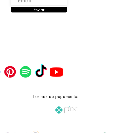
wer Plant é uma variedade
Enviar
dominante e, como resultado, a
mbém tem características claras
a. O efeito é muito edificante e
ico. Dá ao usuário um forte
, esse 'cabeça-alto' é muito
rte mentalmente do que
ente. Proporciona um estado de
 sem precedentes e, além de dar
te alta mental, o efeito é calmo e
el.
de colocá-lo em um estado de
o focado, onde você é capaz de
Formas de pagamento:
ais e concluir tarefas em
ade vertiginosa. É uma variedade
ara ouvir música, jogar ou ficar
o no sofá.
você consumir uma dose maior,