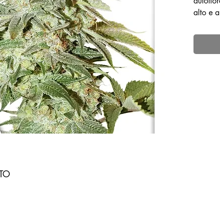
autoflo
alto e 
autoflo
lendári
'velheir
• É uma
vigoros
flores 
pegajos
• A Usi
terpen
aroma é
e flora
TO
um sabo
• Se vo
clássic