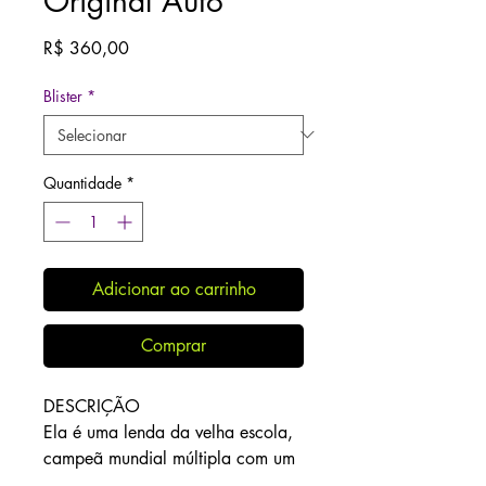
Original Auto
Preço
R$ 360,00
Blister
*
Quantidade
*
Adicionar ao carrinho
Comprar
DESCRIÇÃO
Ela é uma lenda da velha escola,
campeã mundial múltipla com um
perfil de resina impressionante.