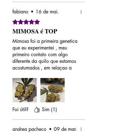
fabiano
•
16 de mai.
Rated 5 out of 5 stars.
MIMOSA é TOP
Mimosa foi a primeira genetica
que eu experimentei , meu
primeiro contato com algo
diferente da quilo que estamos
acostumados , em relaçao a
sabor sao poucas a geneticas
que atingem esse nivel de
aroma e sabor . indico muito e
nao podemos deixar de frisar
que sempre tive um otimo
atendimento dando todo o
Foi útil?
Sim (1)
suporte e garantia .. abraço a
todos
andrea pacheco
•
09 de mar.