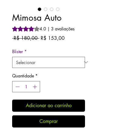
Mimosa Auto
A classificação é 4.0 de 5 estrelas com base em 3 avalia
4.0 | 3 avaliações
Preço
Preço
 R$ 180,00 
R$ 153,00
normal
promocional
Blister
*
Quantidade
*
Adicionar ao carrinho
Comprar