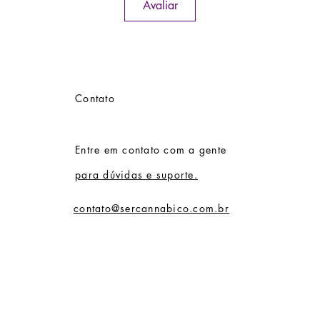
ambient
Avaliar
atinjam
para a 
À medid
floraçã
testemu
Contato
caracter
resulta
robusto
Entre em contato com a gente
abundan
tendênc
para dúvidas e suporte.
processo
Mamba 
contato@sercannabico.com.br
apenas 
mas tam
para os
a essên
dominan