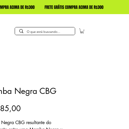
ba Negra CBG
Preço
185,00
Negra CBG resultante do