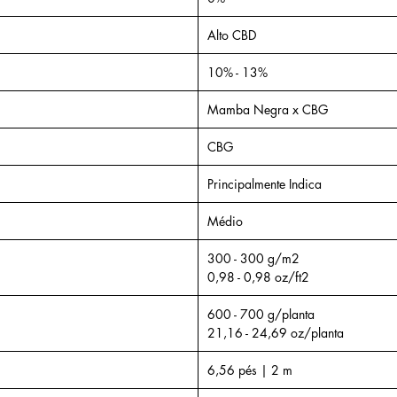
efeitos
alívi
Alto CBD
que 
anti-
10% - 13%
bené
Mamba Negra x CBG
infla
Alív
CBG
pesq
ter 
Principalmente Indica
que 
prot
Médio
sist
300 - 300 g/m2
alív
0,98 - 0,98 oz/ft2
para
inve
600 - 700 g/planta
seja
21,16 - 24,69 oz/planta
comp
Possí
6,56 pés | 2 m
gastr