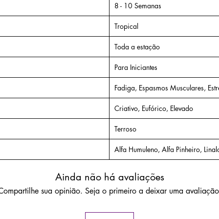
8 - 10 Semanas
suge
benef
Tropical
gast
intest
Toda a estação
Inib
tumo
Para Iniciantes
suge
Fadiga, Espasmos Musculares, Estr
prop
cresc
Criativo, Eufórico, Elevado
canc
Terroso
Tem um 
que for
Alfa Humuleno, Alfa Pinheiro, Linalo
para os
ambient
Ainda não há avaliações
estraté
Compartilhe sua opinião. Seja o primeiro a deixar uma avaliação
ajustem
cronogr