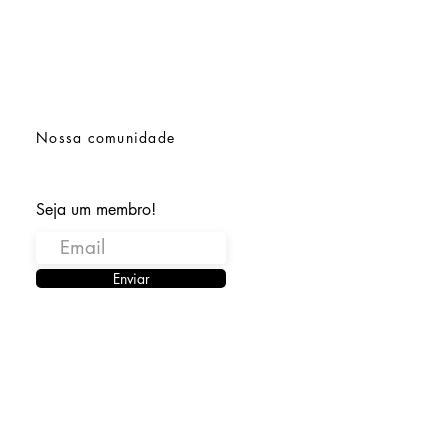
ais, garantindo que as plantas
 a maturidade no momento certo
colheita.
a que progride em sua fase de
o, os produtores podem
nhar a manifestação de suas
Nossa comunidade
ísticas genéticas únicas,
ndo em um desenvolvimento
 de botões e uma colheita
Seja um membro!
te. A harmonia entre as
ias genéticas da cepa e o
 de cultivo ressalta a arte do
Enviar
Negra CBG, tornando-o não
uma delícia para os usuários,
bém um esforço gratificante
 produtores que tentam capturar
cia dessa extraordinária cepa
te de Indica.