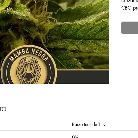
cruzam
CBG pro
Princip
30% Sat
terá um
corpo p
também
uma óti
procura
relaxan
O cana
canabin
na plan
sido es
TO
compara
como TH
Baixo teor de THC
CBG ten
corpo h
0%