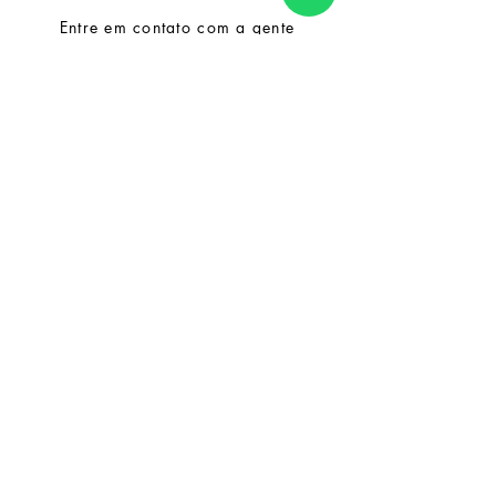
Entre em contato com a gente
para dúvidas e suporte.
contato@sercannabico.com.br
Nossa comunidade
Seja um membro!
Enviar