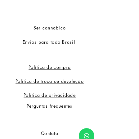
O melhor de tudo é a mistura
perfeita de efeitos físicos
relaxantes e a alta cerebral de
Ser cannabico
bem-estar, para alguns produtores
nada mais pode se comparar.
Envios para todo Brasil
Política de compra
Política de troca ou devolução
Política de privacidade
Perguntas frequentes
Contato