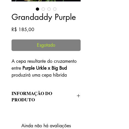
Grandaddy Purple
Preço
R$ 185,00
Esgotado
A cepa resultante do cruzamento
entre
Purple Urkle x Big Bud
produzirá uma cepa híbrida
principalmente indica. A cepa
provavelmente terá sabores de
INFORMAÇÃO DO
frutos silvestres e frutados com um
PRODUTO
corpo forte, principalmente indica.
Possui também um
Alto THC
de
THC
Alto THC
25%, sendo uma ótima opção
para quem busca uma experiência
Ainda não há avaliações
% de THC
25%