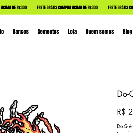
io
Bancos
Sementes
Loja
Quem somos
Blog
Do-
R$ 
Do-G é 