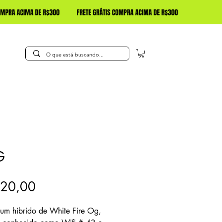
G
Preço
220,00
um híbrido de White Fire Og,