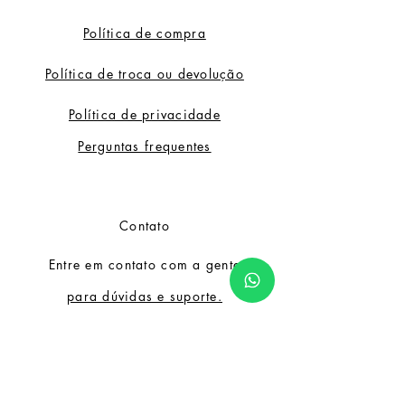
apetecível das suas irmãs
fotodependentes.
Política de compra
Política de troca ou devolução
Premios
2º Prémio - Melhor Genética
Política de privacidade
Autoflorescente - VI Copa
Cannábica Expogrow - Irún - 2017
Perguntas frequentes
3º Prémio - Exterior - Copa
Genéticas Expocáñamo - Sevilha -
2016
Contato
Entre em contato com a gente
para dúvidas e suporte.
contato@sercannabico.com.br
Nossa comunidade