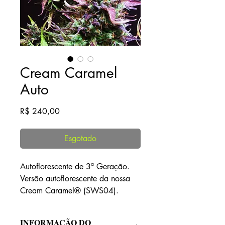
Cream Caramel
Auto
Preço
R$ 240,00
Esgotado
Autoflorescente de 3ª Geração.
Versão autoflorescente da nossa
Cream Caramel® (SWS04).
Resultado do cruzamento das
nossas melhores linhas de
INFORMAÇÃO DO