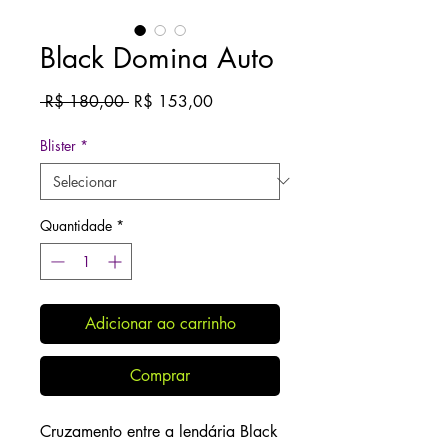
Black Domina Auto
Preço
Preço
 R$ 180,00 
R$ 153,00
normal
promocional
Blister
*
Quantidade
*
Adicionar ao carrinho
Comprar
Cruzamento entre a lendária Black