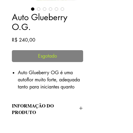
Auto Glueberry
O.G.
Preço
R$ 240,00
Esgotado
Auto Glueberry OG é uma
autoflor muito forte, adequada
tanto para iniciantes quanto
para especialistas. Ela se sai
bem nas culturas de
INFORMAÇÃO DO
crescimento SOG e SCROG.
PRODUTO
Esta é uma autoflor híbrida
Genética: Auto Glueberry O.G.
robusta que pode crescer com
(Gorilla Glue x O.G. Kush x Auto